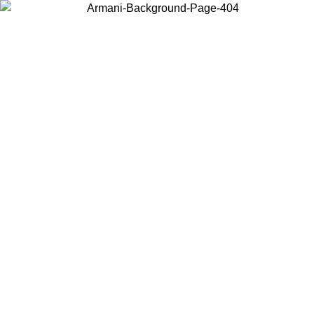
Choisissez le pays dans lequel vous vous trouvez pour voir le contenu
local et acheter en ligne.
Pays/Région
Continuer
United States
Connectez-vous à votre compte pour bénéficier de la livraison gratuite à part
de 140 CHF d'achats