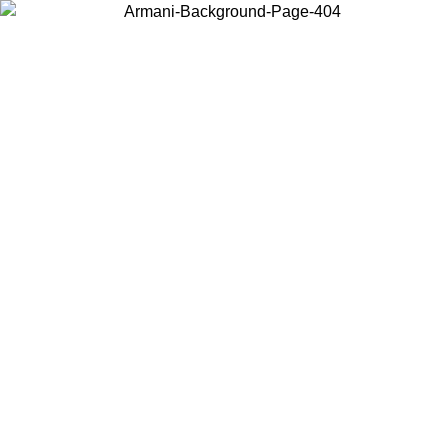
Choisissez le pays dans lequel vous vous trouvez pour voir le contenu
local et acheter en ligne.
Pays/Région
Continuer
United States
Connectez-vous à votre compte pour bénéficier de la livraison gratuite à part
de 140 CHF d'achats