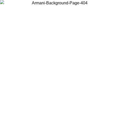
Choisissez le pays dans lequel vous vous trouvez pour voir le contenu
local et acheter en ligne.
Pays/Région
Continuer
United States
Connectez-vous à votre compte pour bénéficier de la livraison gratuite à part
de 140 CHF d'achats