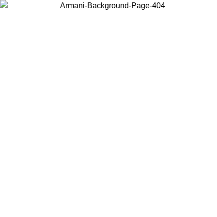
Choisissez le pays dans lequel vous vous trouvez pour voir le contenu
local et acheter en ligne.
Pays/Région
Continuer
United States
Connectez-vous à votre compte pour bénéficier de la livraison gratuite à part
de 140 CHF d'achats