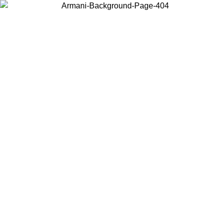
Choisissez le pays dans lequel vous vous trouvez pour voir le contenu
local et acheter en ligne.
Pays/Région
Continuer
United States
Connectez-vous à votre compte pour bénéficier de la livraison gratuite à part
de 140 CHF d'achats