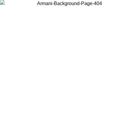
Choisissez le pays dans lequel vous vous trouvez pour voir le contenu
local et acheter en ligne.
Pays/Région
Continuer
United States
Connectez-vous à votre compte pour bénéficier de la livraison gratuite à part
de 140 CHF d'achats