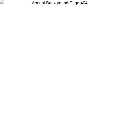
Choisissez le pays dans lequel vous vous trouvez pour voir le contenu
local et acheter en ligne.
Pays/Région
Continuer
United States
Connectez-vous à votre compte pour bénéficier de la livraison gratuite à part
de 140 CHF d'achats