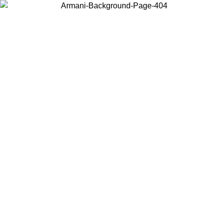
Choisissez le pays dans lequel vous vous trouvez pour voir le contenu
local et acheter en ligne.
Pays/Région
Continuer
United States
Connectez-vous à votre compte pour bénéficier de la livraison gratuite à part
de 140 CHF d'achats