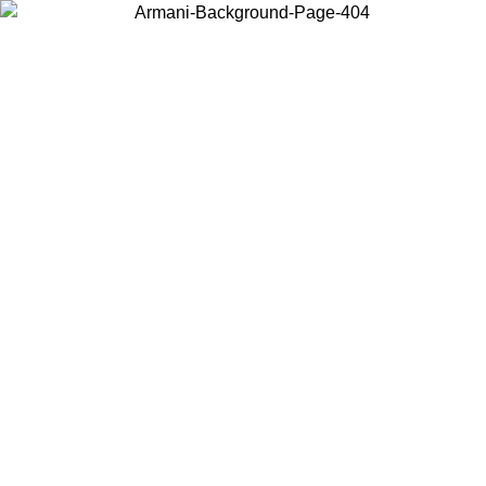
Choisissez le pays dans lequel vous vous trouvez pour voir le contenu
local et acheter en ligne.
Pays/Région
Continuer
United States
Connectez-vous à votre compte pour bénéficier de la livraison gratuite à part
de 140 CHF d'achats