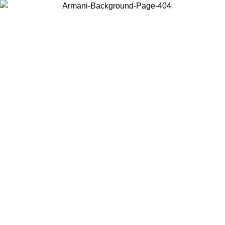
Choisissez le pays dans lequel vous vous trouvez pour voir le contenu
local et acheter en ligne.
Pays/Région
Continuer
United States
Connectez-vous à votre compte pour bénéficier de la livraison gratuite à part
de 140 CHF d'achats