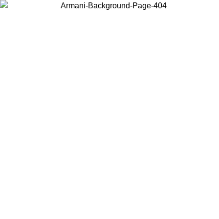
Choisissez le pays dans lequel vous vous trouvez pour voir le contenu
local et acheter en ligne.
Pays/Région
Continuer
United States
Connectez-vous à votre compte pour bénéficier de la livraison gratuite à part
de 140 CHF d'achats