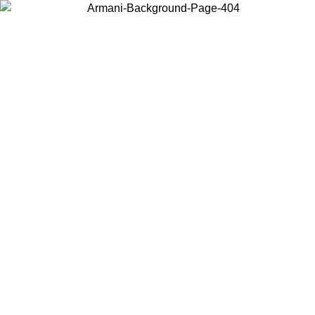
Choisissez le pays dans lequel vous vous trouvez pour voir le contenu
local et acheter en ligne.
Pays/Région
Continuer
United States
Connectez-vous à votre compte pour bénéficier de la livraison gratuite à part
de 140 CHF d'achats