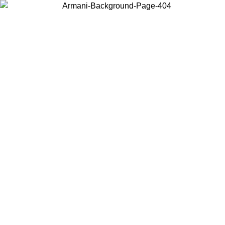
Choisissez le pays dans lequel vous vous trouvez pour voir le contenu
local et acheter en ligne.
Pays/Région
Continuer
United States
Connectez-vous à votre compte pour bénéficier de la livraison gratuite à part
de 140 CHF d'achats