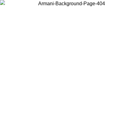
Choisissez le pays dans lequel vous vous trouvez pour voir le contenu
local et acheter en ligne.
Pays/Région
Continuer
United States
Connectez-vous à votre compte pour bénéficier de la livraison gratuite à part
de 140 CHF d'achats