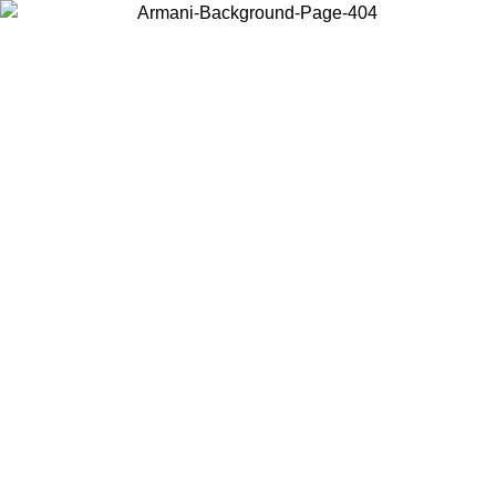
Choisissez le pays dans lequel vous vous trouvez pour voir le contenu
local et acheter en ligne.
Pays/Région
Continuer
United States
Connectez-vous à votre compte pour bénéficier de la livraison gratuite à part
de 140 CHF d'achats