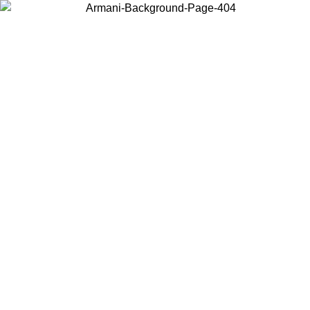
Choisissez le pays dans lequel vous vous trouvez pour voir le contenu
local et acheter en ligne.
Pays/Région
Continuer
United States
Connectez-vous à votre compte pour bénéficier de la livraison gratuite à part
de 140 CHF d'achats