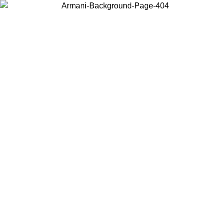
Choisissez le pays dans lequel vous vous trouvez pour voir le contenu
local et acheter en ligne.
Pays/Région
Continuer
United States
Connectez-vous à votre compte pour bénéficier de la livraison gratuite à part
de 140 CHF d'achats