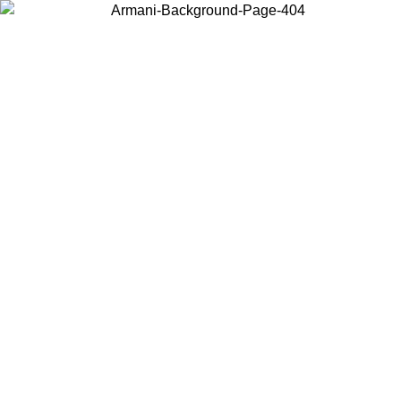
Choisissez le pays dans lequel vous vous trouvez pour voir le contenu
local et acheter en ligne.
Pays/Région
Continuer
United States
Connectez-vous à votre compte pour bénéficier de la livraison gratuite à part
de 140 CHF d'achats