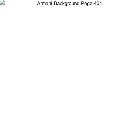
Choisissez le pays dans lequel vous vous trouvez pour voir le contenu
local et acheter en ligne.
Pays/Région
Continuer
United States
Connectez-vous à votre compte pour bénéficier de la livraison gratuite à part
de 140 CHF d'achats