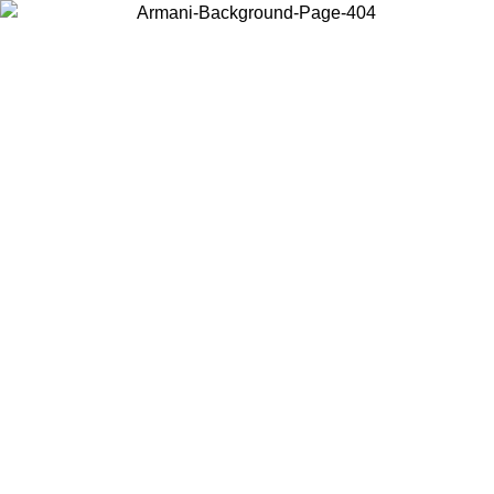
Choisissez le pays dans lequel vous vous trouvez pour voir le contenu
local et acheter en ligne.
Pays/Région
Continuer
United States
Connectez-vous à votre compte pour bénéficier de la livraison gratuite à part
de 140 CHF d'achats