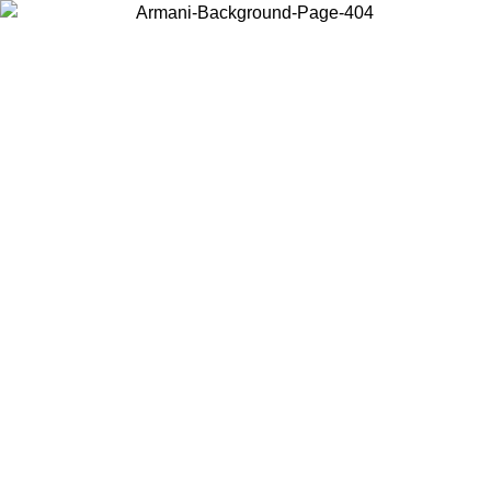
Choisissez le pays dans lequel vous vous trouvez pour voir le contenu
local et acheter en ligne.
Pays/Région
Continuer
United States
Connectez-vous à votre compte pour bénéficier de la livraison gratuite à part
de 140 CHF d'achats