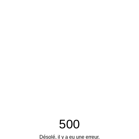
500
Désolé, il y a eu une erreur.