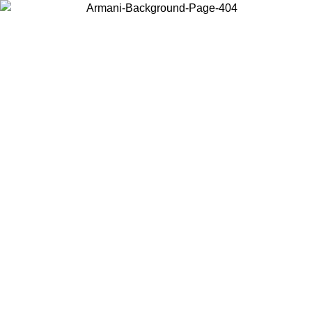
Choisissez le pays dans lequel vous vous trouvez pour voir le contenu
local et acheter en ligne.
Pays/Région
Continuer
United States
Connectez-vous à votre compte pour bénéficier de la livraison gratuite à part
de 140 CHF d'achats