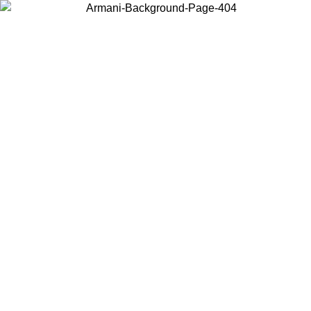
Choisissez le pays dans lequel vous vous trouvez pour voir le contenu
local et acheter en ligne.
Pays/Région
Continuer
United States
Connectez-vous à votre compte pour bénéficier de la livraison gratuite à part
de 140 CHF d'achats