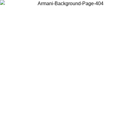
Choisissez le pays dans lequel vous vous trouvez pour voir le contenu
local et acheter en ligne.
Pays/Région
Continuer
United States
Connectez-vous à votre compte pour bénéficier de la livraison gratuite à part
de 140 CHF d'achats