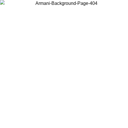
Choisissez le pays dans lequel vous vous trouvez pour voir le contenu
local et acheter en ligne.
Pays/Région
Continuer
United States
Connectez-vous à votre compte pour bénéficier de la livraison gratuite à part
de 140 CHF d'achats