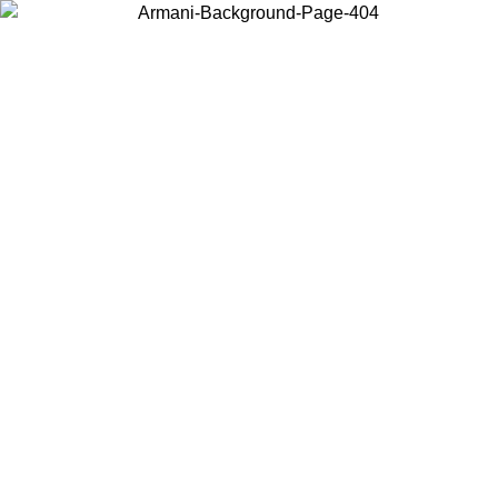
Choisissez le pays dans lequel vous vous trouvez pour voir le contenu
local et acheter en ligne.
Pays/Région
Continuer
United States
Connectez-vous à votre compte pour bénéficier de la livraison gratuite à part
de 140 CHF d'achats