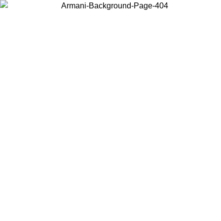
Choisissez le pays dans lequel vous vous trouvez pour voir le contenu
local et acheter en ligne.
Pays/Région
Continuer
United States
Connectez-vous à votre compte pour bénéficier de la livraison gratuite à part
de 140 CHF d'achats