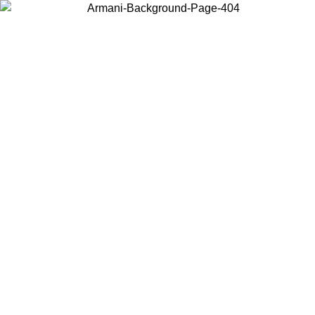
Choisissez le pays dans lequel vous vous trouvez pour voir le contenu
local et acheter en ligne.
Pays/Région
Continuer
United States
Connectez-vous à votre compte pour bénéficier de la livraison gratuite à part
de 140 CHF d'achats