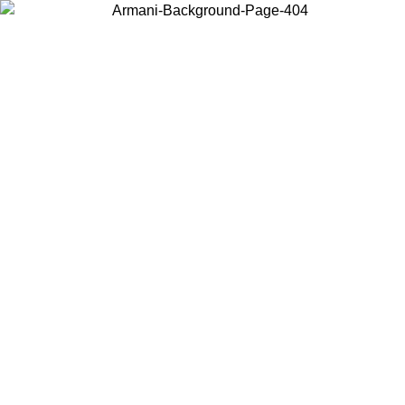
Choisissez le pays dans lequel vous vous trouvez pour voir le contenu
local et acheter en ligne.
Pays/Région
Continuer
United States
Connectez-vous à votre compte pour bénéficier de la livraison gratuite à part
de 140 CHF d'achats