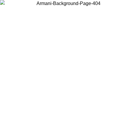
Choisissez le pays dans lequel vous vous trouvez pour voir le contenu
local et acheter en ligne.
Pays/Région
Continuer
United States
Connectez-vous à votre compte pour bénéficier de la livraison gratuite à part
de 140 CHF d'achats