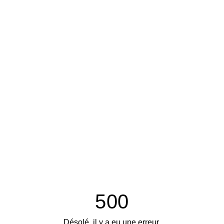
500
Désolé, il y a eu une erreur.