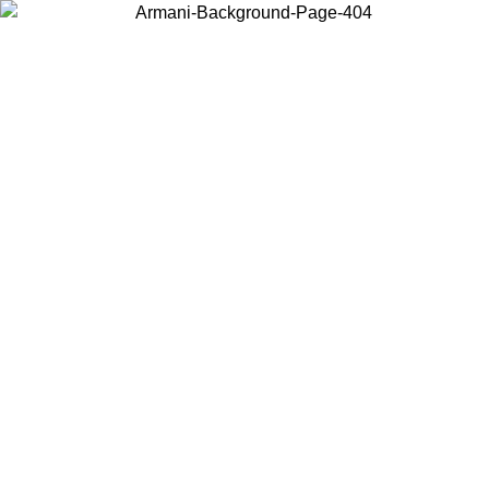
Choisissez le pays dans lequel vous vous trouvez pour voir le contenu
local et acheter en ligne.
Pays/Région
Continuer
United States