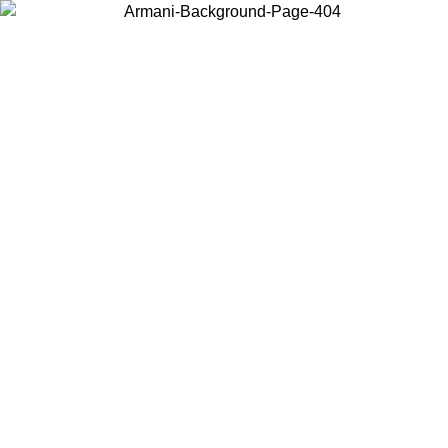
Choisissez le pays dans lequel vous vous trouvez pour voir le contenu
local et acheter en ligne.
Pays/Région
Continuer
United States
Connectez-vous à votre compte pour bénéficier de la livraison
gratuite à partir de 150 € d'achats