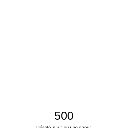
500
Désolé, il y a eu une erreur.