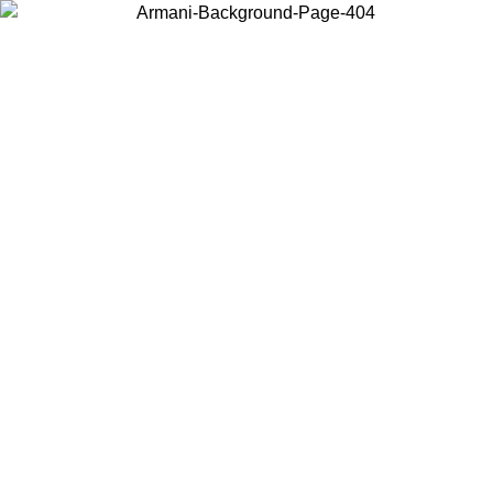
Choisissez le pays dans lequel vous vous trouvez pour voir le contenu
local et acheter en ligne.
Pays/Région
Continuer
United States