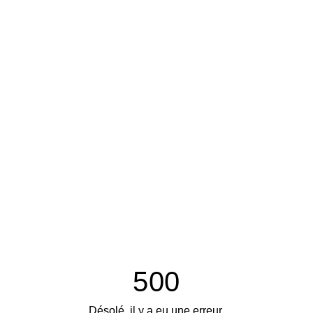
500
Désolé, il y a eu une erreur.