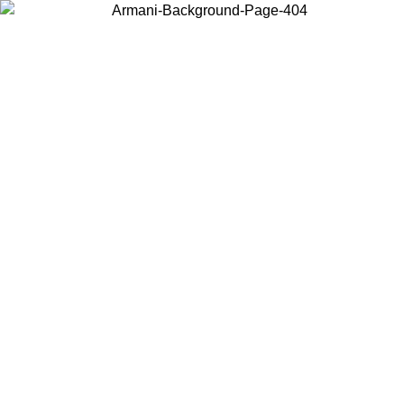
Choisissez le pays dans lequel vous vous trouvez pour voir le contenu
local et acheter en ligne.
Pays/Région
Continuer
United States