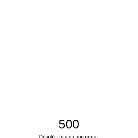
500
Désolé, il y a eu une erreur.