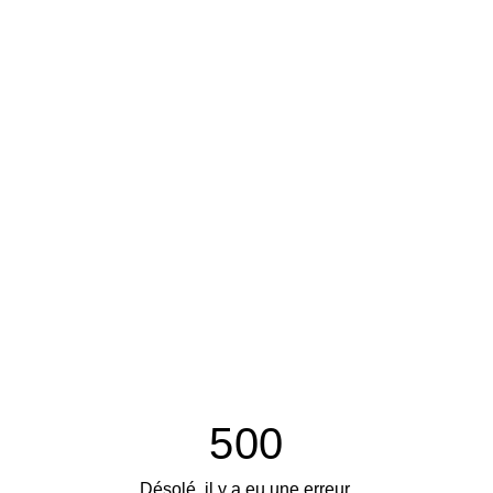
500
Désolé, il y a eu une erreur.