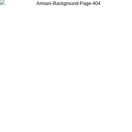
Choisissez le pays dans lequel vous vous trouvez pour voir le contenu
local et acheter en ligne.
Pays/Région
Continuer
United States