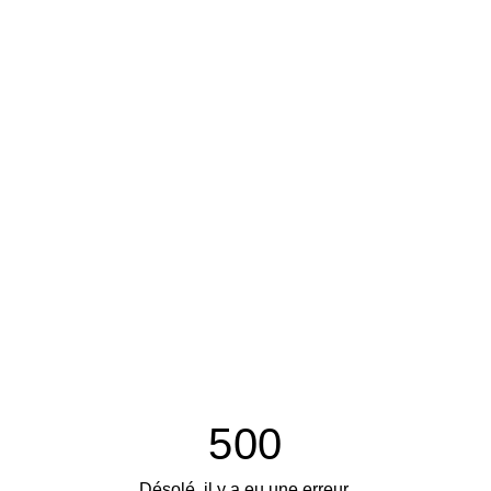
500
Désolé, il y a eu une erreur.