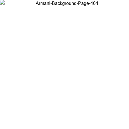
Choisissez le pays dans lequel vous vous trouvez pour voir le contenu
local et acheter en ligne.
Pays/Région
Continuer
United States
Connectez-vous à votre compte pour bénéficier de la livraison gratuite à partir 
150 € d'achats