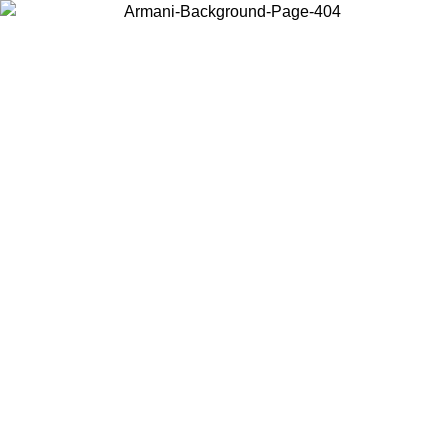
Choisissez le pays dans lequel vous vous trouvez pour voir le contenu
local et acheter en ligne.
Pays/Région
Continuer
United States
Connectez-vous à votre compte pour bénéficier de la livraison gratuite à partir 
150 € d'achats