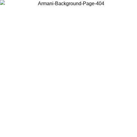
Choisissez le pays dans lequel vous vous trouvez pour voir le contenu
local et acheter en ligne.
Pays/Région
Continuer
United States
Connectez-vous à votre compte pour bénéficier de la livraison gratuite à partir 
150 € d'achats