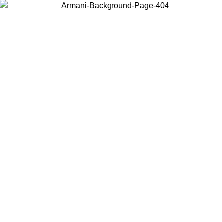
Choisissez le pays dans lequel vous vous trouvez pour voir le contenu
local et acheter en ligne.
Pays/Région
Continuer
United States
Connectez-vous à votre compte pour bénéficier de la livraison gratuite à partir 
150 € d'achats