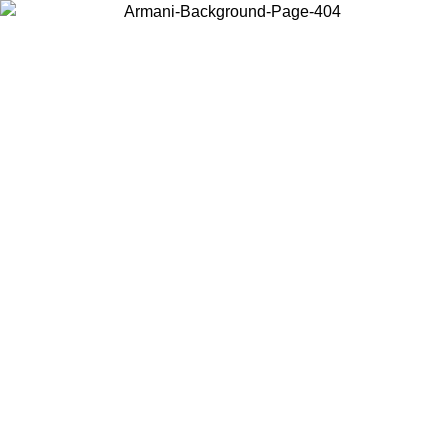
Choisissez le pays dans lequel vous vous trouvez pour voir le contenu
local et acheter en ligne.
Pays/Région
Continuer
United States
Connectez-vous à votre compte pour bénéficier de la livraison gratuite à partir 
150 € d'achats