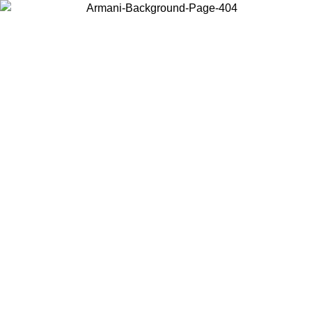
Choisissez le pays dans lequel vous vous trouvez pour voir le contenu
local et acheter en ligne.
Pays/Région
Continuer
United States
Connectez-vous à votre compte pour bénéficier de la livraison gratuite à partir 
150 € d'achats