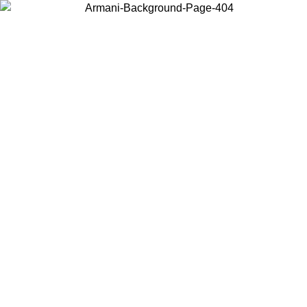
Choisissez le pays dans lequel vous vous trouvez pour voir le contenu
local et acheter en ligne.
Pays/Région
Continuer
United States
Connectez-vous à votre compte pour bénéficier de la livraison gratuite à partir 
150 € d'achats