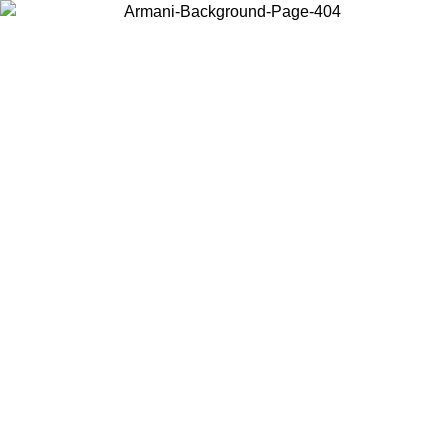
Choisissez le pays dans lequel vous vous trouvez pour voir le contenu
local et acheter en ligne.
Pays/Région
Continuer
United States
Connectez-vous à votre compte pour bénéficier de la livraison gratuite à partir 
150 € d'achats