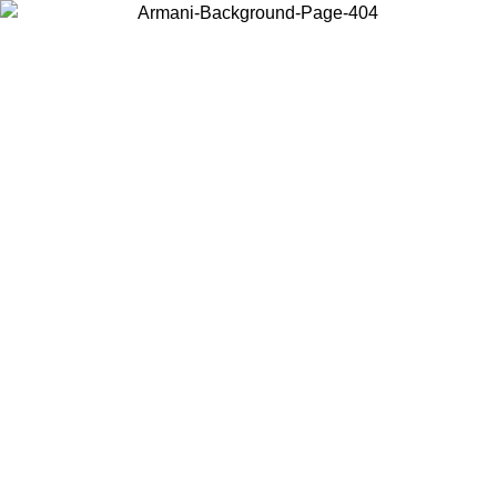
Choisissez le pays dans lequel vous vous trouvez pour voir le contenu
local et acheter en ligne.
Pays/Région
Continuer
United States
Connectez-vous à votre compte pour bénéficier de la livraison gratuite à partir 
150 € d'achats