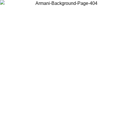
Choisissez le pays dans lequel vous vous trouvez pour voir le contenu
local et acheter en ligne.
Pays/Région
Continuer
United States
Connectez-vous à votre compte pour bénéficier de la livraison gratuite à partir 
150 € d'achats