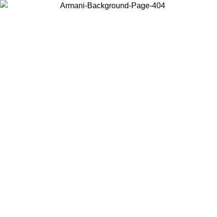
Choisissez le pays dans lequel vous vous trouvez pour voir le contenu
local et acheter en ligne.
Pays/Région
Continuer
United States
Connectez-vous à votre compte pour bénéficier de la livraison gratuite à partir 
150 € d'achats