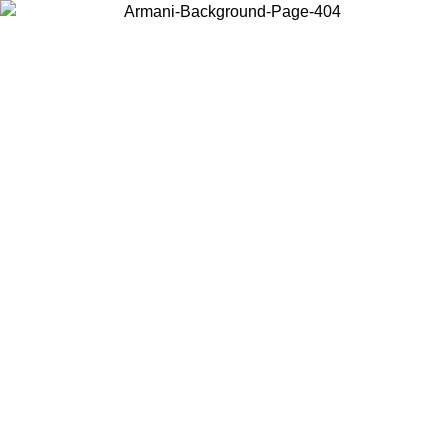
Choisissez le pays dans lequel vous vous trouvez pour voir le contenu
local et acheter en ligne.
Pays/Région
Continuer
United States