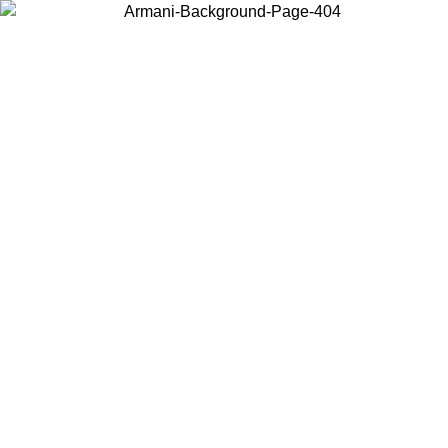
Choisissez le pays dans lequel vous vous trouvez pour voir le contenu
local et acheter en ligne.
Pays/Région
Continuer
United States